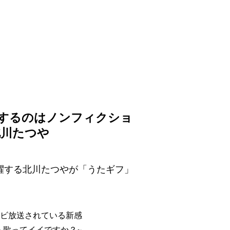
えよう
するのは​ノンフィクショ
北川たつや
活躍する北川たつやが「うたギフ」
レビ放送されている新感
ト歌ってイイですか？~